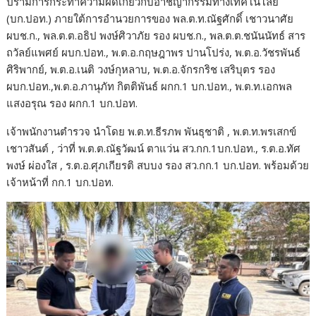
ปรามการกระทำความผิดเกี่ยวกับอาชญากรรมทางเทคโนโลยี
(บก.ปอท.) ภายใต้การอำนวยการของ พล.ต.ท.ณัฐศักดิ์ เชาวนาศัย
ผบช.ก., พล.ต.ต.อธิป พงษ์ศิวาภัย รอง ผบช.ก., พล.ต.ต.ชนันนัทธ์ สาร
ถวัลย์แพศย์ ผบก.ปอท., พ.ต.อ.กฤษฎาพร ปานโปร่ง, พ.ต.อ.วัชรพันธ์
ศิริพากย์, พ.ต.อ.เนติ วงษ์กุหลาบ, พ.ต.อ.จักรกริช เสริบุตร รอง
ผบก.ปอท.,พ.ต.อ.ภานุภัท กิตติพันธ์ ผกก.1 บก.ปอท., พ.ต.ท.เอกพล
แสงอรุณ รอง ผกก.1 บก.ปอท.
เจ้าพนักงานตำรวจ นำโดย พ.ต.ท.ธีรภพ พันธุชาติ , พ.ต.ท.พรเสกข์
เชาวสันต์ , ว่าที่ พ.ต.ต.ณัฐวัฒน์ ตาแว่น สว.กก.1บก.ปอท., ร.ต.อ.ทัศ
พงษ์ ผ่องใส , ร.ต.อ.ศุภเกียรติ สบบง รอง สว.กก.1 บก.ปอท. พร้อมด้วย
เจ้าหน้าที่ กก.1 บก.ปอท.