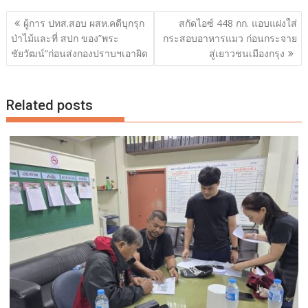
แนะแนว
ผู้การ ปทส.สอบ ผสห.คดีบุกรุก
สกัดไอซ์ 448 กก. แอบแฝงใส่
เรื่อง
ป่าไม้และที่ สปก ของ”พระ
กระสอบอาหารแมว ก่อนกระจาย
ชัยวัฒน์“ก่อนส่งกองปราบฯเอาผิด
สู่เยาวชนเมืองกรุง
Related posts