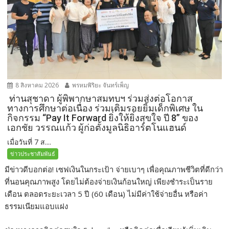
8 สิงหาคม 2026
พรหมพิริยะ จันทร์เพ็ญ
ท่านสุชาดา ผู้พิพากษาสมทบฯ ร่วมส่งต่อโอกาส
ทางการศึกษาต่อเนื่อง ร่วมเติมรอยยิ้มเด็กพิเศษ ใน
กิจกรรม “Pay It Forward ยิ่งให้ยิ่งสุขใจ ปี 8” ของ
เอกชัย วรรณแก้ว ผู้ก่อตั้งมูลนิธิอาร์ตโนแฮนด์
เมื่อวันที่ 7 ส....
ข่าวประชาสัมพันธ์
มีข่าวดีบอกต่อ! เซฟเงินในกระเป้า จ่ายเบาๆ เพื่อคุณภาพชีวิตที่ดีกว่า
ที่นอนคุณภาพสูง โดยไม่ต้องจ่ายเงินก้อนใหญ่ เพียงชำระเป็นราย
เดือน ตลอดระยะเวลา 5 ปี (60 เดือน) ไม่มีค่าใช้จ่ายอื่น หรือค่า
ธรรมเนียมแอบแฝง