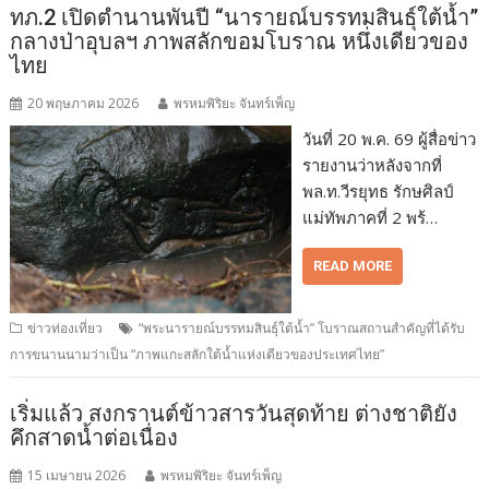
ทภ.2 เปิดตำนานพันปี “นารายณ์บรรทมสินธุ์ใต้น้ำ”
กลางป่าอุบลฯ ภาพสลักขอมโบราณ หนึ่งเดียวของ
ไทย
20 พฤษภาคม 2026
พรหมพิริยะ จันทร์เพ็ญ
วันที่ 20 พ.ค. 69 ผู้สื่อข่าว
รายงานว่าหลังจากที่
พล.ท.วีรยุทธ รักษศิลป์
แม่ทัพภาคที่ 2 พร้…
READ MORE
ข่าวท่องเที่ยว
“พระนารายณ์บรรทมสินธุ์ใต้น้ำ” โบราณสถานสำคัญที่ได้รับ
การขนานนามว่าเป็น “ภาพแกะสลักใต้น้ำแห่งเดียวของประเทศไทย”
เริ่มแล้ว สงกรานต์ข้าวสารวันสุดท้าย ต่างชาติยัง
คึกสาดน้ำต่อเนื่อง
15 เมษายน 2026
พรหมพิริยะ จันทร์เพ็ญ