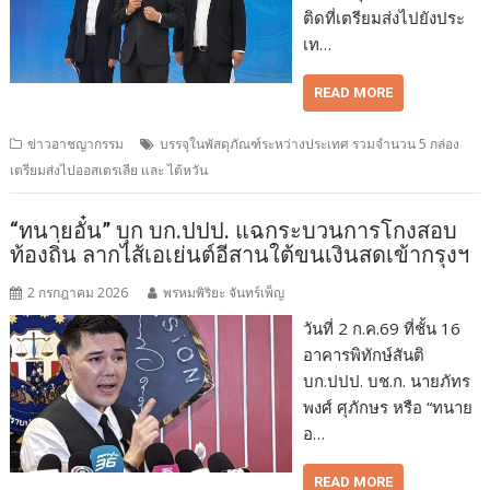
ติดที่เตรียมส่งไปยังประ
เท…
READ MORE
ข่าวอาชญากรรม
บรรจุในพัสดุภัณฑ์ระหว่างประเทศ รวมจำนวน 5 กล่อง
เตรียมส่งไปออสเตรเลีย และ ไต้หวัน
“ทนายอั๋น” บุก บก.ปปป. แฉกระบวนการโกงสอบ
ท้องถิ่น ลากไส้เอเย่นต์อีสานใต้ขนเงินสดเข้ากรุงฯ
2 กรกฎาคม 2026
พรหมพิริยะ จันทร์เพ็ญ
วันที่ 2 ก.ค.69 ที่ชั้น 16
อาคารพิทักษ์สันติ
บก.ปปป. บช.ก. นายภัทร
พงศ์ ศุภักษร หรือ “ทนาย
อ…
READ MORE