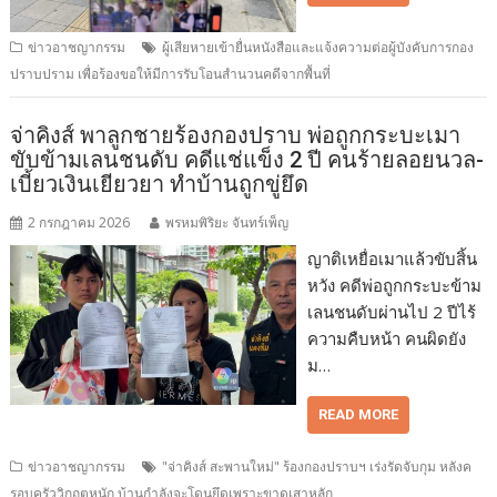
ข่าวอาชญากรรม
ผู้เสียหายเข้ายื่นหนังสือและแจ้งความต่อผู้บังคับการกอง
ปราบปราม เพื่อร้องขอให้มีการรับโอนสำนวนคดีจากพื้นที่
จ่าคิงส์ พาลูกชายร้องกองปราบ พ่อถูกกระบะเมา
ขับข้ามเลนชนดับ คดีแช่แข็ง 2 ปี คนร้ายลอยนวล-
เบี้ยวเงินเยียวยา ทำบ้านถูกขู่ยึด
2 กรกฎาคม 2026
พรหมพิริยะ จันทร์เพ็ญ
ญาติเหยื่อเมาแล้วขับสิ้น
หวัง คดีพ่อถูกกระบะข้าม
เลนชนดับผ่านไป 2 ปีไร้
ความคืบหน้า คนผิดยัง
ม…
READ MORE
ข่าวอาชญากรรม
"จ่าคิงส์ สะพานใหม่" ร้องกองปราบฯ เร่งรัดจับกุม หลังค
รอบครัววิกฤตหนัก บ้านกำลังจะโดนยึดเพราะขาดเสาหลัก