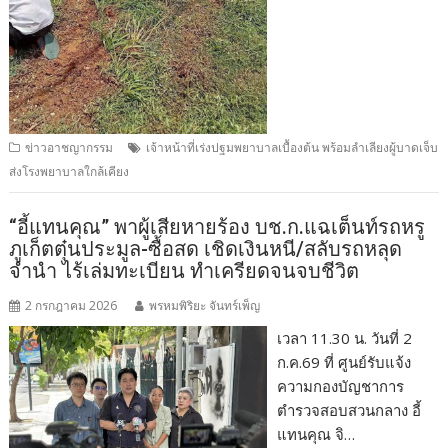
ข่าวอาชญากรรม
เจ้าหน้าที่เร่งปฐมพยาบาลเบื้องต้น พร้อมลำเลียงผู้บาดเจ็บ
ส่งโรงพยาบาลใกล้เคียง
“อี้แทนคุณ” พาผู้เสียหายร้อง บช.ก.แฉเต็นท์รถหรู
ภูเก็ตตุ๋นประมูล-ซื้อสด เชิดเงินหนี/สลับรถหลุด
จำนำ ไร้เล่มทะเบียน ทำเครียดจนจบชีวิต
2 กรกฎาคม 2026
พรหมพิริยะ จันทร์เพ็ญ
เวลา 11.30 น. วันที่ 2
ก.ค.69 ที่ ศูนย์รับแจ้ง
ความกองบัญชาการ
ตำรวจสอบสวนกลาง อี้
แทนคุณ จิ…