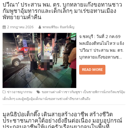
ปวีณา’ ประสาน พม. ตร. บุกทลายแก๊งขอทานชาว
กัมพูชาอุ้มทารกและเด็กเล็กๆ มาเร่ขอทานเมือง
พัทยายามค่ำคืน
2 กรกฎาคม 2026
พรหมพิริยะ จันทร์เพ็ญ
จ.ชลบุรี : วันที่ 2 กค.69
พลเมืองดีทนไม่ไหว! แจ้ง
‘ปวีณา’ ประสาน พม. ตร.
บุกทลายแก๊งขอทานช…
READ MORE
ข่าวอาชญากรรม
ขอทานต่างด้าวชาวกัมพูชา เป็นชายพิการนั่งรถวิลแชร์อุ้ม
เด็กเล็กๆ และผู้หญิงอุ้มเด็กมานั่งขอทานช่วงค่ำถึฃกลางคืนถึง
มูลนิธิป่อเต็กตึ๊ง เดินสายสร้างอาชีพ สร้างชีวิต
ประชาชนภาคใต้อย่างยั่งยืนต่อเนื่อง มอบอุปกรณ์
ประกอบอาชีพให้แก่ครัวเรือนยากจนในพื้นที่