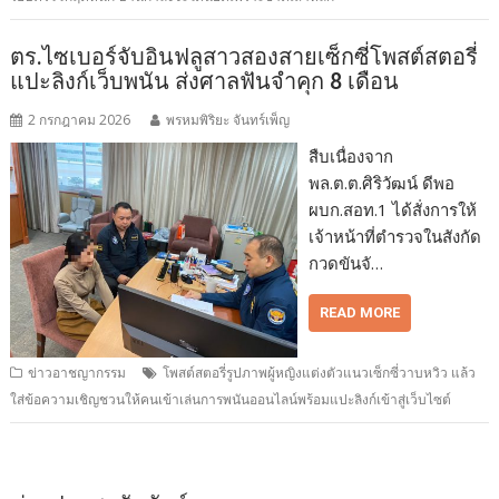
ตร.ไซเบอร์จับอินฟลูสาวสองสายเซ็กซี่โพสต์สตอรี่
แปะลิงก์เว็บพนัน ส่งศาลฟันจำคุก 8 เดือน
2 กรกฎาคม 2026
พรหมพิริยะ จันทร์เพ็ญ
สืบเนื่องจาก
พล.ต.ต.ศิริวัฒน์ ดีพอ
ผบก.สอท.1 ได้สั่งการให้
เจ้าหน้าที่ตำรวจในสังกัด
กวดขันจั…
READ MORE
ข่าวอาชญากรรม
โพสต์สตอรี่รูปภาพผู้หญิงแต่งตัวแนวเซ็กซี่วาบหวิว แล้ว
ใส่ข้อความเชิญชวนให้คนเข้าเล่นการพนันออนไลน์พร้อมแปะลิงก์เข้าสู่เว็บไซต์