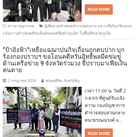
READ MORE
ข่าวอาชญากรรม
ผู้เสียหายเข้าพบพนักงานสอบสวน บช.ก.เพื่อร้องเรียนและ
แจ้งความดำเนินคดีกับเต็นท์รถยนต์ชื่อดัง“ลุงเจ้ย” ในพื้นที่จังหวัดภูเก็ต
“ป้าอิงฟ้า”เหยื่อแฉฌาปนกิจเถื่อนถูกตบปาก บุก
ร้องกองปราบฯ ขอโอนคดีหวั่นอิทธิพลมืดข่มขู่
ด้านเครือข่าย 9 จังหวัดร่วมวง จี้ปราบมาเฟียเงิน
คนตาย
2 กรกฎาคม 2026
พรหมพิริยะ จันทร์เพ็ญ
เวลา 11.00 น. วันที่ 2
ก.ค.69 ที่ศูนย์รับแจ้ง
ความ กองบัญชาการ
ตำรวจสอบสวนกลาง
ทนายรณณรงค์ แ…
READ MORE