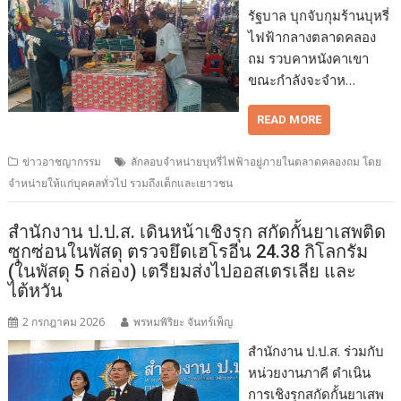
รัฐบาล บุกจับกุมร้านบุหรี่
ไฟฟ้ากลางตลาดคลอง
ถม รวบคาหนังคาเขา
ขณะกำลังจะจำห…
READ MORE
ข่าวอาชญากรรม
ลักลอบจำหน่ายบุหรี่ไฟฟ้าอยู่ภายในตลาดคลองถม โดย
จำหน่ายให้แก่บุคคลทั่วไป รวมถึงเด็กและเยาวชน
สำนักงาน ป.ป.ส. เดินหน้าเชิงรุก สกัดกั้นยาเสพติด
ซุกซ่อนในพัสดุ ตรวจยึดเฮโรอีน 24.38 กิโลกรัม
(ในพัสดุ 5 กล่อง) เตรียมส่งไปออสเตรเลีย และ
ไต้หวัน
2 กรกฎาคม 2026
พรหมพิริยะ จันทร์เพ็ญ
สำนักงาน ป.ป.ส. ร่วมกับ
หน่วยงานภาคี ดำเนิน
การเชิงรุกสกัดกั้นยาเสพ