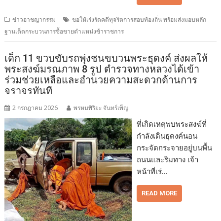
ข่าวอาชญากรรม
ขอให้เร่งรัดคดีทุจริตการสอบท้องถิ่น พร้อมส่งมอบหลัก
ฐานเด็ดกระบวนการซื้อขายตำแหน่งข้าราชการ
เด็ก 11 ขวบขับรถพุ่งชนขบวนพระธุดงค์ ส่งผลให้
พระสงฆ์มรณภาพ 8 รูป ตำรวจทางหลวงได้เข้า
ร่วมช่วยเหลือและอำนวยความสะดวกด้านการ
จราจรทันที
2 กรกฎาคม 2026
พรหมพิริยะ จันทร์เพ็ญ
ที่เกิดเหตุพบพระสงฆ์ที่
กำลังเดินธุดงค์นอน
กระจัดกระจายอยู่บนพื้น
ถนนและริมทาง เจ้า
หน้าที่เร่…
READ MORE