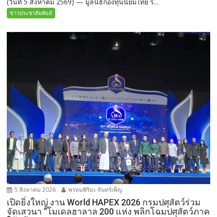
(วันที่ 5 สิงหาคม 2569) — มูลนิธิกองทุนนิยมไทย ร...
ข่าวประชาสัมพันธ์
5 สิงหาคม 2026
พรหมพิริยะ จันทร์เพ็ญ
เปิดยิ่งใหญ่ งาน World HAPEX 2026 กรมปศุสัตว์ร่วม
จัดเสวนา “โมเดลฮาลาล 200 แห่ง พลิกโฉมปศุสัตว์ภาค