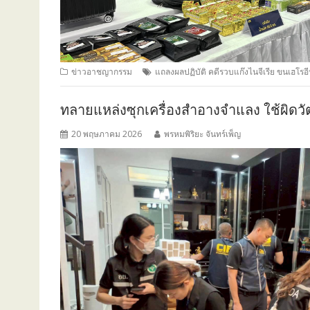
ข่าวอาชญากรรม
แถลงผลปฏิบัติ คดีรวบแก๊งไนจีเรีย ขนเฮโรอี
ทลายแหล่งซุกเครื่องสำอางจำแลง ใช้ผิดวั
20 พฤษภาคม 2026
พรหมพิริยะ จันทร์เพ็ญ