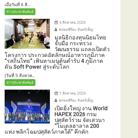
เมื่อวันที่ 6 สิ...
ข่าวประชาสัมพันธ์
6 สิงหาคม 2026
พรหมพิริยะ จันทร์เพ็ญ
มูลนิธิกองทุนนิยมไทย
จับมือ กระทรวง
วัฒนธรรม แถลงเปิดตัว
โครงการ ประกวดอัตลักษณ์อาหารภูมิภาค
“รสถิ่นไทย” เฟ้นหาเมนูต้นตำรับ 4 ภูมิภาค
ดัน Soft Power สู่ระดับโลก
(วันที่ 5 สิงหาค...
ข่าวประชาสัมพันธ์
5 สิงหาคม 2026
พรหมพิริยะ จันทร์เพ็ญ
เปิดยิ่งใหญ่ งาน World
HAPEX 2026 กรม
ปศุสัตว์ร่วม จัดเสวนา
“โมเดลฮาลาล 200
แห่ง พลิกโฉมปศุสัตว์ภาคใต้” คึกคัก