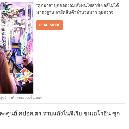
“ศุภมาส” บุกคลองถม สั่งฟันโซลาร์เซลล์ไม่ได้
มาตรฐาน อายัดสินค้าจำนวนมาก ลุยตรวจ…
READ MORE
ศูนย์การค้าคลองถมเซ็นเตอร์
ะศูนย์ ศปอส.ตร.รวบแก๊งไนจีเรีย ขนเฮโรอีน ซุก