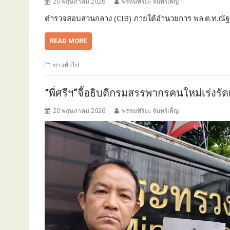
20 พฤษภาคม 2026
พรหมพิริยะ จันทร์เพ็ญ
ตำรวจสอบสวนกลาง (CIB) ภายใต้อำนวยการ พล.ต.ท.ณัฐศั
READ MORE
ข่าวทั่วไป
”พี่ศรีฯ“จี้อธิบดีกรมสรรพากรคนใหม่เร่
20 พฤษภาคม 2026
พรหมพิริยะ จันทร์เพ็ญ